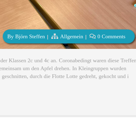
By
Björn Steffen
Allgemein
0 Comments
 der Klassen 2c und 4c an. Coronabedingt waren diese Treffe
h gemeinsam um den Apfel drehen. In Kleingruppen wurden
geschnitten, durch die Flotte Lotte gedreht, gekocht und i