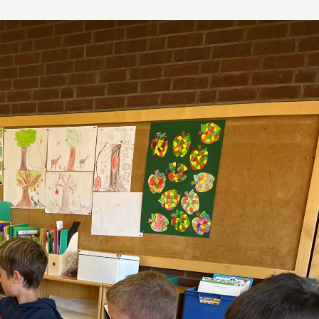
IServ
Konzepte
Chronik der
Stundenplan
Bördeschule 
Bördeschule
Schulregeln
Dinklar