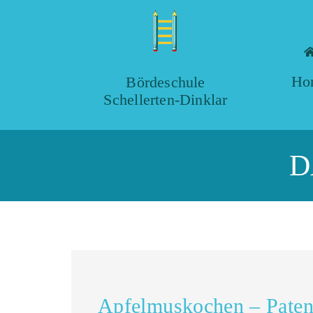
Ho
Bördeschule
Schellerten-Dinklar
D
Apfelmuskochen – Paten