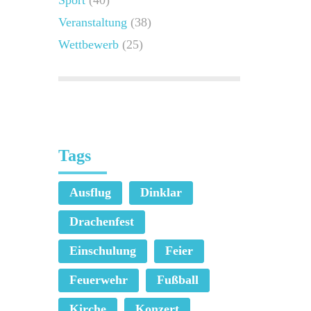
Sport
(40)
Veranstaltung
(38)
Wettbewerb
(25)
Tags
Ausflug
Dinklar
Drachenfest
Einschulung
Feier
Feuerwehr
Fußball
Kirche
Konzert