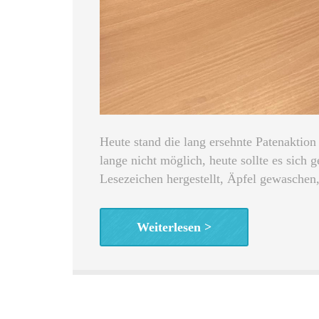
Heute stand die lang ersehnte Patenaktion
lange nicht möglich, heute sollte es sic
Lesezeichen hergestellt, Äpfel gewaschen, 
Weiterlesen >