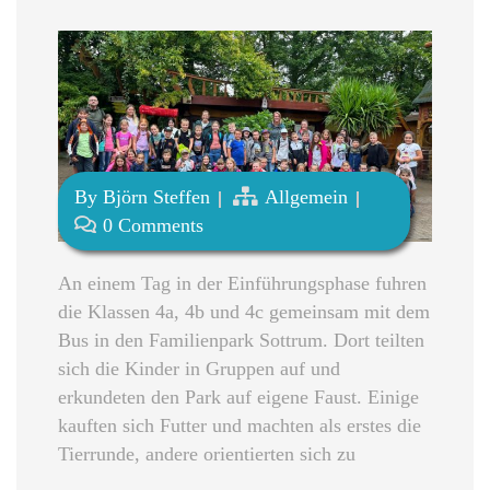
By
Björn Steffen
Allgemein
0 Comments
An einem Tag in der Einführungsphase fuhren
die Klassen 4a, 4b und 4c gemeinsam mit dem
Bus in den Familienpark Sottrum. Dort teilten
sich die Kinder in Gruppen auf und
erkundeten den Park auf eigene Faust. Einige
kauften sich Futter und machten als erstes die
Tierrunde, andere orientierten sich zu