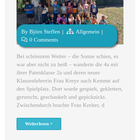
By
Björn Steffen
Allgemein
0 Comments
Bei schönstem Wetter – die Sonne schien, es
war aber nicht zu heiß – wanderte die 4a mit
ihrer Patenklasse 2a und deren neuer
Klassenlehrerin Frau Kreye nach Kemme auf
den Spielplatz. Dort wurde gespielt, geklettert,
gerutscht, geschaukelt und gepicknickt.
Zwischendurch brachte Frau Kreiter, d
Weiterlesen >