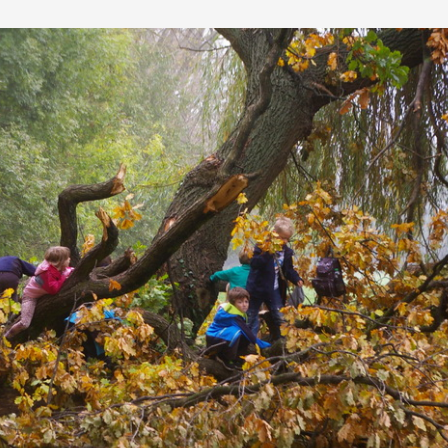
IServ
Konzepte
Chronik der
Stundenplan
Bördeschule 
Bördeschule
Schulregeln
Dinklar