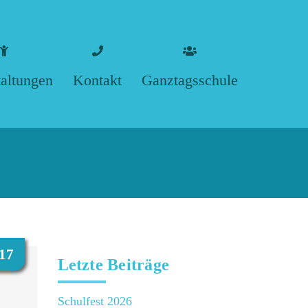
taltungen
Kontakt
Ganztagsschule
retung
iv
Impressum
Umfragen zur
Ganztagsschule
Datenschutz
Ganztagsschule
Dinklar 2026
by
17
Letzte Beiträge
Ganztagsschule
Schellerten 2026
Schulfest 2026