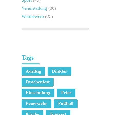
Sport
(40)
Veranstaltung
(38)
Wettbewerb
(25)
Tags
Ausflug
Dinklar
Drachenfest
Einschulung
Feier
Feuerwehr
Fußball
Kirche
Konzert