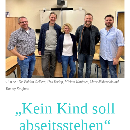
v.li.n.re.: Dr. Fabian Oelkers, Urs Vorlop, Miriam Kaufmes, Marc Jöskowiak und
Tommy Kaufmes.
„Kein Kind soll
abseitsstehen“