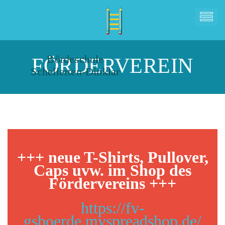
Bördeschule
FÖRDERVEREIN
Schellerten-Dinklar
+++ neue T-Shirts, Pullover,
Caps uvw. im Shop des
Fördervereins +++
https://fv-
gsboerde.myspreadshop.de/