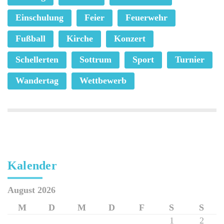
Einschulung
Feier
Feuerwehr
Fußball
Kirche
Konzert
Schellerten
Sottrum
Sport
Turnier
Wandertag
Wettbewerb
Kalender
August 2026
M
D
M
D
F
S
S
1
2