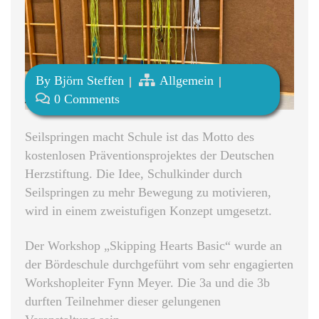
By
Björn Steffen
Allgemein
0 Comments
Seilspringen macht Schule ist das Motto des
kostenlosen Präventionsprojektes der Deutschen
Herzstiftung. Die Idee, Schulkinder durch
Seilspringen zu mehr Bewegung zu motivieren,
wird in einem zweistufigen Konzept umgesetzt.
Der Workshop „Skipping Hearts Basic“ wurde an
der Bördeschule durchgeführt vom sehr engagierten
Workshopleiter Fynn Meyer. Die 3a und die 3b
durften Teilnehmer dieser gelungenen