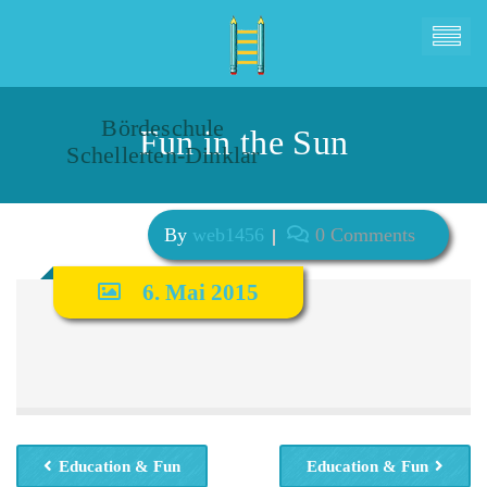
Bördeschule
Fun in the Sun
Schellerten-Dinklar
By
web1456
0 Comments
6. Mai 2015
Education & Fun
Education & Fun