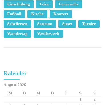
Einschulung
Feier
Feuerwehr
Fußball
Kirche
Konzert
Schellerten
Sottrum
Sport
Turnier
Wandertag
Wettbewerb
Kalender
August 2026
M
D
M
D
F
S
S
1
2