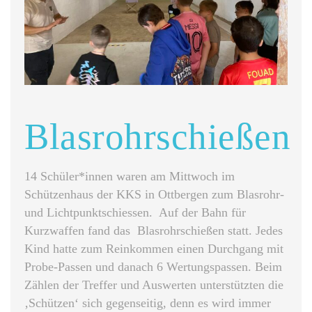
Blasrohrschießen
14 Schüler*innen waren am Mittwoch im
Schützenhaus der KKS in Ottbergen zum Blasrohr-
und Lichtpunktschiessen. Auf der Bahn für
Kurzwaffen fand das Blasrohrschießen statt. Jedes
Kind hatte zum Reinkommen einen Durchgang mit
Probe-Passen und danach 6 Wertungspassen. Beim
Zählen der Treffer und Auswerten unterstützten die
‚Schützen‘ sich gegenseitig, denn es wird immer