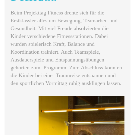
Beim Projekttag Fitness drehte sich für die
Erstklässler alles um Bewegung, Teamarbeit und
Gesundheit. Mit viel Freude absolvierten die
Kinder verschiedene Fitnessstationen. Dabei
wurden spielerisch Kraft, Balance und
Koordination trainiert. Auch Teamspiele,
Ausdauerspiele und Entspannungsübungen
gehörten zum Programm. Zum Abschluss konnten
die Kinder bei einer Traumreise entspannen und
den sportlichen Vormittag ruhig ausklingen lassen.