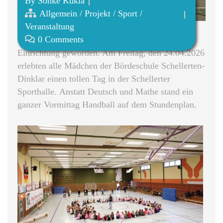
By
Sönke Kukla
Allgemein
/
Projekt
/
Sport
/
Veranstaltung
0 Comments
Der Handballtag der Bördeschule ist eine feste
Einrichtung geworden. Am Freitag, den 24.04.2026
erlebten alle Mädchen der Bördeschule Schellerten-
Dinklar einen tollen Tag in der Schellerter
Sporthalle. Anstatt Deutsch und Mathe stand ein
ganzer Vormittag Handball auf dem Stundenplan.