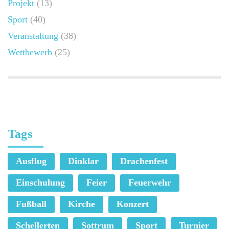
Projekt
(13)
Sport
(40)
Veranstaltung
(38)
Wettbewerb
(25)
Tags
Ausflug
Dinklar
Drachenfest
Einschulung
Feier
Feuerwehr
Fußball
Kirche
Konzert
Schellerten
Sottrum
Sport
Turnier