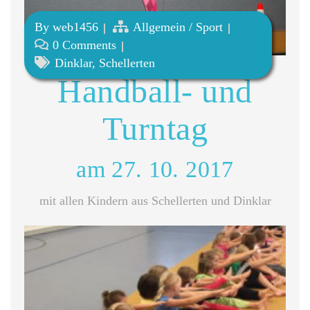
By
web1456
Allgemein
/
Sport
0 Comments
Dinklar
,
Schellerten
Handball- und
Turntag
am 27. 10. 2017
mit allen Kindern aus Schellerten und Dinklar