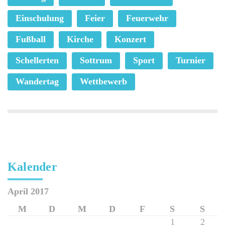
Einschulung
Feier
Feuerwehr
Fußball
Kirche
Konzert
Schellerten
Sottrum
Sport
Turnier
Wandertag
Wettbewerb
Kalender
April 2017
M
D
M
D
F
S
S
1
2