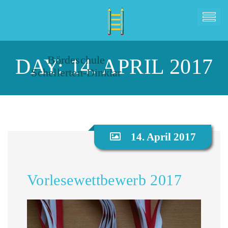
Bördeschule
DAY:
14. APRIL 2017
Schellerten-Dinklar
14. April 2017
Vorlesewettbewerb 2017