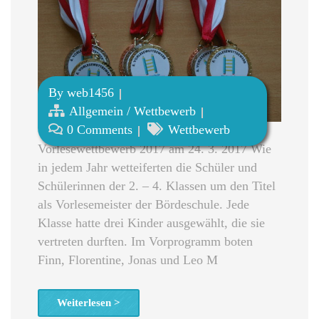
By
web1456
Allgemein
/
Wettbewerb
0 Comments
Wettbewerb
Vorlesewettbewerb 2017 am 24. 3. 2017 Wie
in jedem Jahr wetteiferten die Schüler und
Schülerinnen der 2. – 4. Klassen um den Titel
als Vorlesemeister der Bördeschule. Jede
Klasse hatte drei Kinder ausgewählt, die sie
vertreten durften. Im Vorprogramm boten
Finn, Florentine, Jonas und Leo M
Weiterlesen >